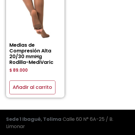
Medias de
Compresión Alta
20/30 mmHg
Rodilla-MediVaric
$
89.000
Añadir al carrito
Sede 1 Ibagué, Tolima
Calle 60 N° 6A-25 / B.
Limonar