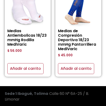
Medias
Medias de
Antiembolicas 18/23
Compresión
mmHg Rodilla
Deportiva 18/23
MediVaric
mmHg Pantorrillera
MediVaric
$
56.000
$
45.000
Añadir al carrito
Añadir al carrito
Sede 1 Ibagué, Tolima
Calle 60 N° 6A-25 / B.
Limonar