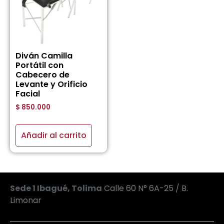
Diván Camilla
Portátil con
Cabecero de
Levante y Orificio
Facial
$
850.000
Añadir al carrito
Sede 1 Ibagué, Tolima
Calle 60 N° 6A-25 / B.
Limonar