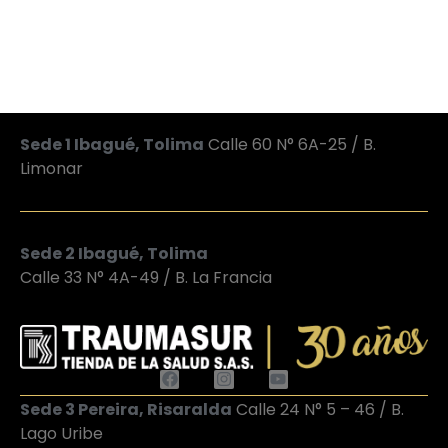
Sede 1 Ibagué, Tolima
Calle 60 N° 6A-25 / B.
Limonar
Sede 2 Ibagué, Tolima
Calle 33 N° 4A-49 / B. La Francia
Sede 3 Pereira, Risaralda
Calle 24 N° 5 – 46 / B.
Lago Uribe