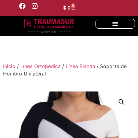
0
$
0
Inicio
/
Línea Ortopedica
/
Línea Blanda
/ Soporte de
Hombro Unilateral