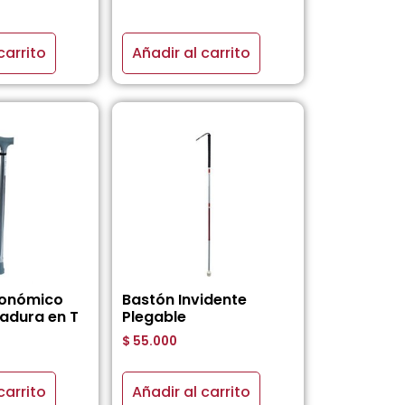
carrito
Añadir al carrito
gonómico
Bastón Invidente
adura en T
Plegable
$
55.000
carrito
Añadir al carrito