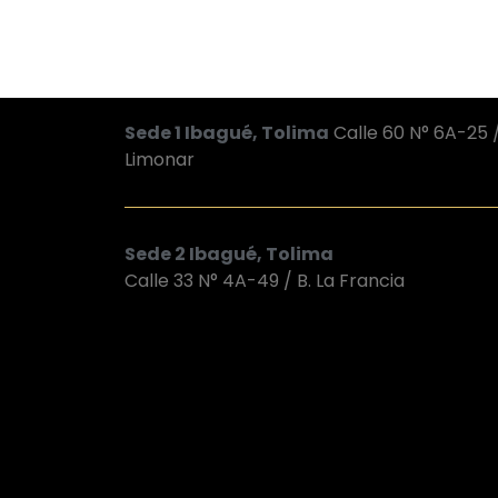
Sede 1 Ibagué, Tolima
Calle 60 N° 6A-25 /
Limonar
Sede 2 Ibagué, Tolima
Calle 33 N° 4A-49 / B. La Francia