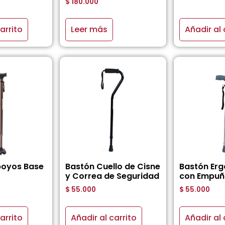
$
180.000
arrito
Leer más
Añadir al 
poyos Base
Bastón Cuello de Cisne
Bastón Er
y Correa de Seguridad
con Empuñ
$
55.000
$
55.000
arrito
Añadir al carrito
Añadir al 