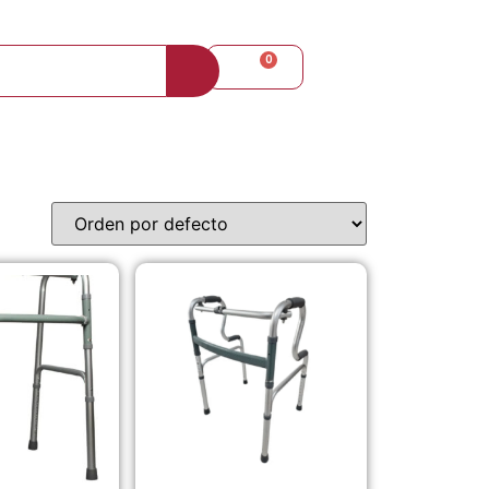
+57 310 8098080
0
$
0