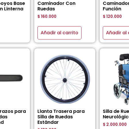
poyos Base
Caminador Con
Caminador
n Linterna
Ruedas
Función
$
160.000
$
120.000
Añadir al carrito
Añadir al 
razos para
Llanta Trasera para
Silla de Ru
edas
Silla de Ruedas
Neurológic
nd
Estándar
$
2.000.000