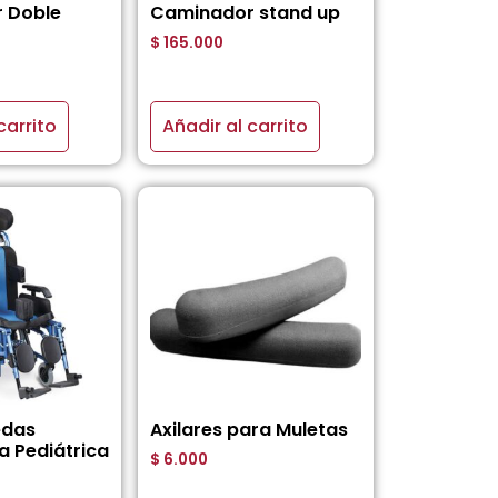
 Doble
Caminador stand up
$
165.000
carrito
Añadir al carrito
edas
Axilares para Muletas
a Pediátrica
$
6.000