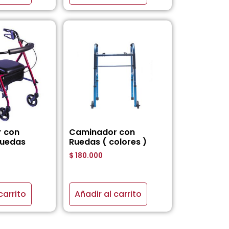
 con
Caminador con
Ruedas
Ruedas ( colores )
$
180.000
carrito
Añadir al carrito