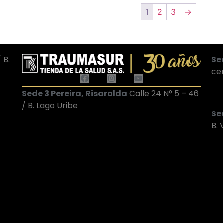
1
2
3
→
 B.
Se
ce
Sede 3 Pereira, Risaralda
Calle 24 N° 5 – 46
/ B. Lago Uribe
Sed
B.