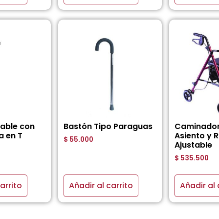
gable con
Bastón Tipo Paraguas
Caminador
 en T
Asiento y 
$
55.000
Ajustable
$
535.500
arrito
Añadir al carrito
Añadir al 