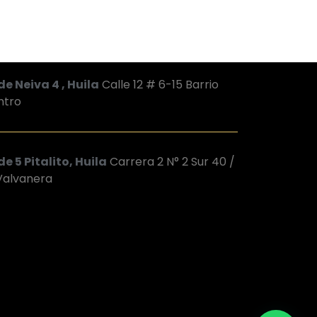
de Neiva 4 , Huila
Calle 12 # 6-15 Barrio
ntro
e 5 Pitalito, Huila
Carrera 2 N° 2 Sur 40 /
 Valvanera