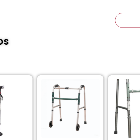
Ibagué, Tolima Calle 60 N° 6A-25
CTOS
NOSOTROS
CONTACTO
os