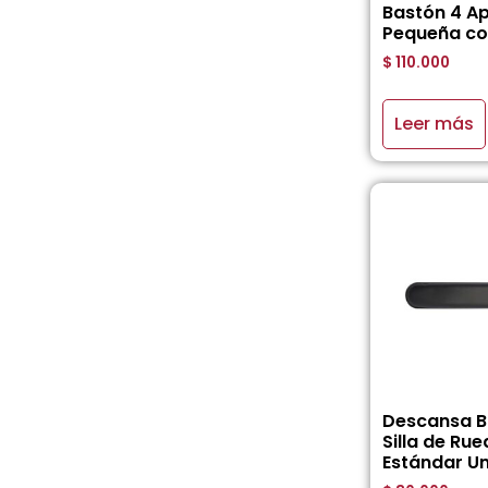
Bastón 4 A
Pequeña co
$
110.000
Leer más
Descansa B
Silla de Ru
Estándar U