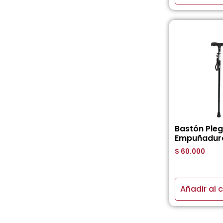
Bastón Ple
Empuñadura
$
60.000
Añadir al c