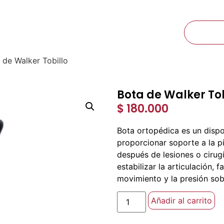
Ibagué, Tolima Calle 60 N° 6A-25
CTOS
NOSOTROS
CONTACTO
 de Walker Tobillo
Bota de Walker Tob
$
180.000
Bota ortopédica es un dispo
proporcionar soporte a la pi
después de lesiones o cirugía
estabilizar la articulación, f
movimiento y la presión sob
Añadir al carrito