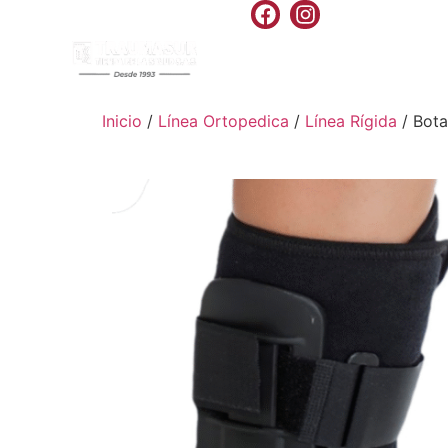
INICIO
PRODU
Inicio
/
Línea Ortopedica
/
Línea Rígida
/ Bota