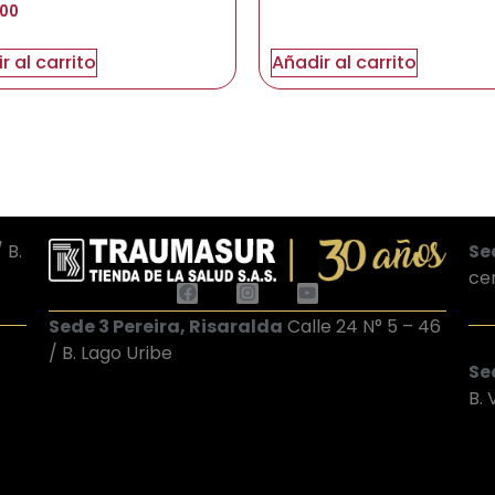
00
r al carrito
Añadir al carrito
 B.
Se
ce
Sede 3 Pereira, Risaralda
Calle 24 N° 5 – 46
/ B. Lago Uribe
Sed
B.