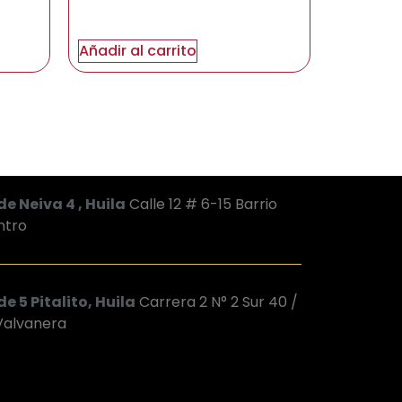
Añadir al carrito
de Neiva 4 , Huila
Calle 12 # 6-15 Barrio
ntro
e 5 Pitalito, Huila
Carrera 2 N° 2 Sur 40 /
 Valvanera