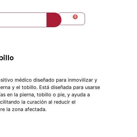
+57 310 8098080
0
$
0
illo
sitivo médico diseñado para inmovilizar y
erna y el tobillo. Está diseñada para usarse
s en la pierna, tobillo o pie, y ayuda a
acilitando la curación al reducir el
re la zona afectada.