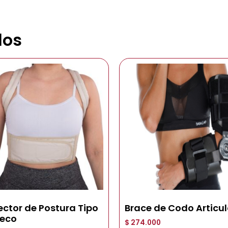
dos
ector de Postura Tipo
Brace de Codo Articu
eco
$
274.000