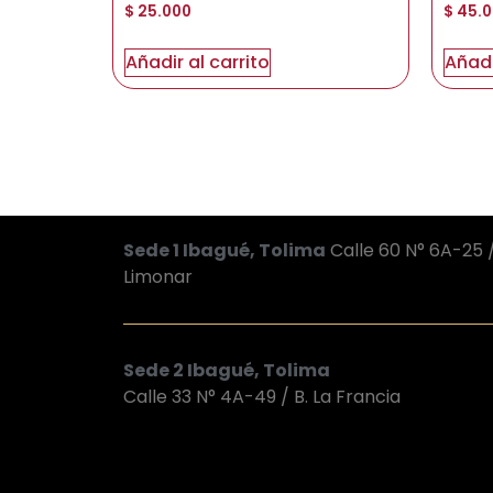
$
25.000
$
45.0
Añadir al carrito
Añadi
Sede 1 Ibagué, Tolima
Calle 60 N° 6A-25 /
Limonar
Sede 2 Ibagué, Tolima
Calle 33 N° 4A-49 / B. La Francia