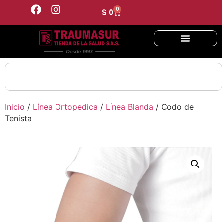
0
$
0
Inicio
/
Línea Ortopedica
/
Línea Blanda
/ Codo de
Tenista