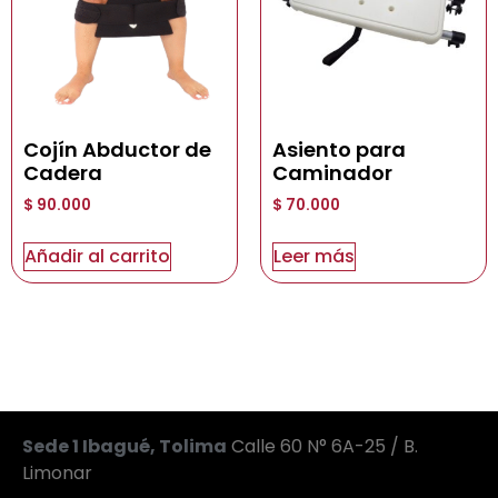
Cojín Abductor de
Asiento para
Cadera
Caminador
$
90.000
$
70.000
Añadir al carrito
Leer más
Sede 1 Ibagué, Tolima
Calle 60 N° 6A-25 / B.
Limonar