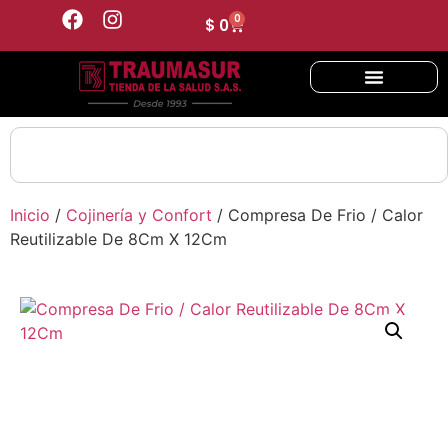
0
$
0
Inicio
/
Cojinería y Confort
/ Compresa De Frio / Calor
Reutilizable De 8Cm X 12Cm