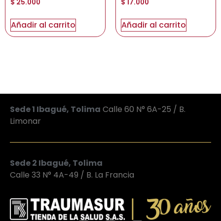
$
25.000
$
17.000
Añadir al carrito
Añadir al carrito
Sede 1 Ibagué, Tolima
Calle 60 N° 6A-25 / B.
Limonar
Sede 2 Ibagué, Tolima
Calle 33 N° 4A-49 / B. La Francia