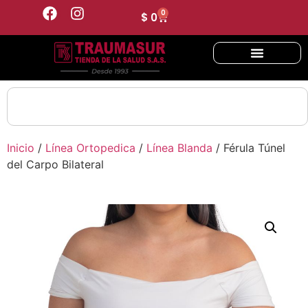
0
$
0
Inicio
/
Línea Ortopedica
/
Línea Blanda
/ Férula Túnel
del Carpo Bilateral