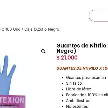
Ibagué, Tolima Calle 60 N° 6A-25
CTOS
NOSOTROS
CONTACTO
o x 100 Und / Caja (Azul o Negro)
Guantes de Nitrilo 
Negro)
$
21.000
GUANTES DE NITRILO X 1
Guantes para examen
Sin talco
Libre de látex
Fabricados 100% en nitr
Ambidiestros
No estériles