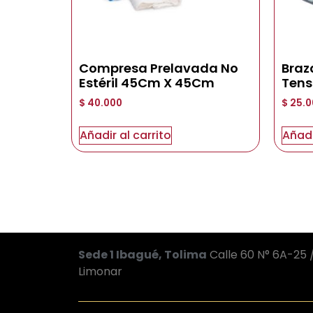
Compresa Prelavada No
Braz
Estéril 45Cm X 45Cm
Tens
$
40.000
$
25.0
Añadir al carrito
Añadi
Sede 1 Ibagué, Tolima
Calle 60 N° 6A-25 /
Limonar