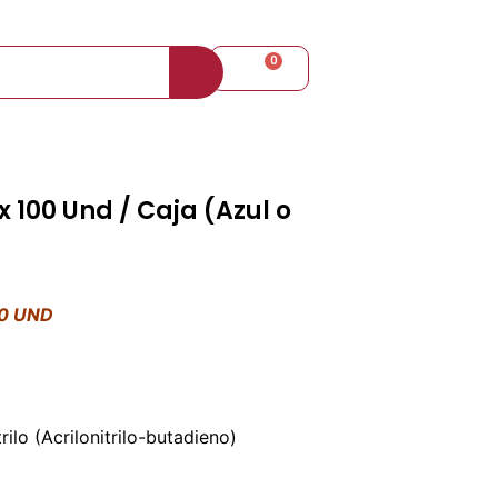
+57 310 8098080
0
$
0
x 100 Und / Caja (Azul o
00 UND
ilo (Acrilonitrilo-butadieno)