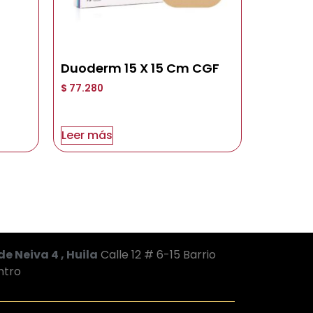
Duoderm 15 X 15 Cm CGF
$
77.280
Leer más
de Neiva 4 , Huila
Calle 12 # 6-15 Barrio
ntro