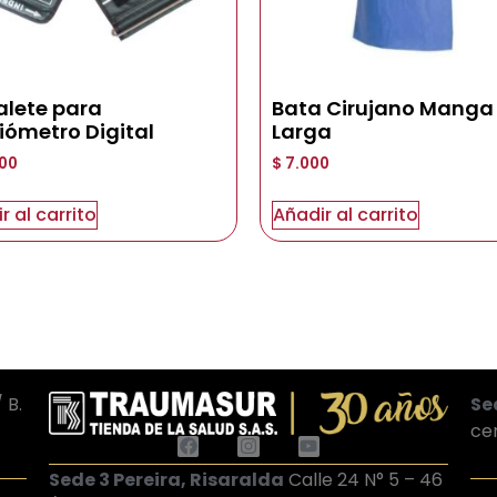
alete para
Bata Cirujano Manga
iómetro Digital
Larga
00
$
7.000
r al carrito
Añadir al carrito
 B.
Se
ce
Sede 3 Pereira, Risaralda
Calle 24 N° 5 – 46