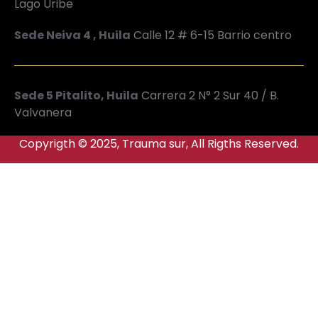
Lago Uribe
Sede Neiva 4 , Huila
Calle 12 # 6-15 Barrio centro
Sede 5 Pitalito, Huila
Carrera 2 N° 2 Sur 40 / B.
Valvanera
Copyrigth © 2025, Trauma sur, All Rigths Reserved.