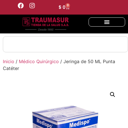
0
$
0
Inicio
/
Médico Quirúrgico
/ Jeringa de 50 ML Punta
Catéter