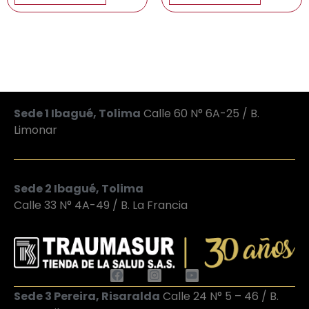
Sede 1 Ibagué, Tolima
Calle 60 N° 6A-25 / B.
Limonar
Sede 2 Ibagué, Tolima
Calle 33 N° 4A-49 / B. La Francia
Sede 3 Pereira, Risaralda
Calle 24 N° 5 – 46 / B.