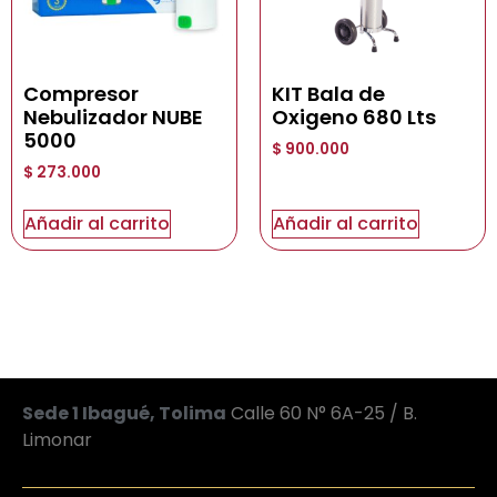
Compresor
KIT Bala de
Nebulizador NUBE
Oxigeno 680 Lts
5000
$
900.000
$
273.000
Añadir al carrito
Añadir al carrito
Sede 1 Ibagué, Tolima
Calle 60 N° 6A-25 / B.
Limonar