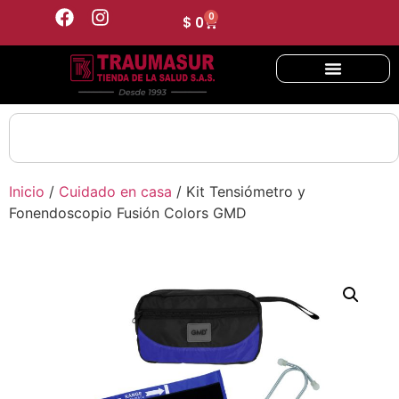
0
$
0
Inicio
/
Cuidado en casa
/ Kit Tensiómetro y
Fonendoscopio Fusión Colors GMD