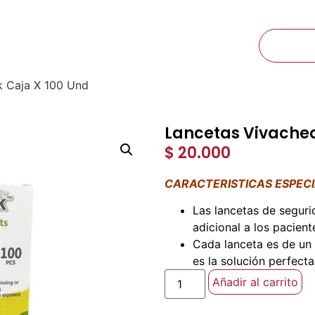
Ibagué, Tolima Calle 60 N° 6A-25
CTOS
NOSOTROS
CONTACTO
k Caja X 100 Und
Lancetas Vivachec
$
20.000
CARACTERISTICAS ESPEC
Las lancetas de segur
adicional a los pacien
Cada lanceta es de un
es la solución perfecta
Añadir al carrito