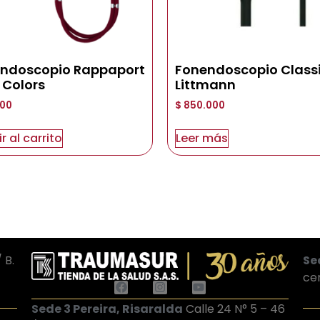
ndoscopio Rappaport
Fonendoscopio Classic
Colors
Littmann
00
$
850.000
r al carrito
Leer más
 B.
Se
ce
Sede 3 Pereira, Risaralda
Calle 24 N° 5 – 46