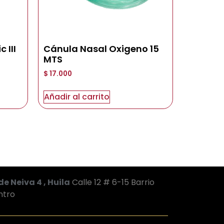
 III
Cánula Nasal Oxigeno 15
MTS
$
17.000
Añadir al carrito
de Neiva 4 , Huila
Calle 12 # 6-15 Barrio
ntro