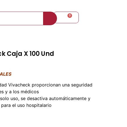
+57 310 8098080
0
$
0
k Caja X 100 Und
IALES
idad Vivacheck proporcionan una seguridad
tes y a los médicos
 solo uso, se desactiva automáticamente y
 para el uso hospitalario