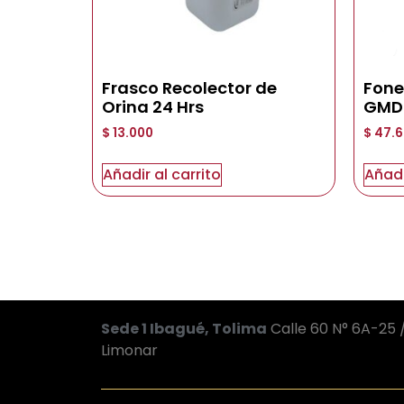
Frasco Recolector de
Fone
Orina 24 Hrs
GMD 
$
13.000
$
47.6
Añadir al carrito
Añadi
Sede 1 Ibagué, Tolima
Calle 60 N° 6A-25 /
Limonar