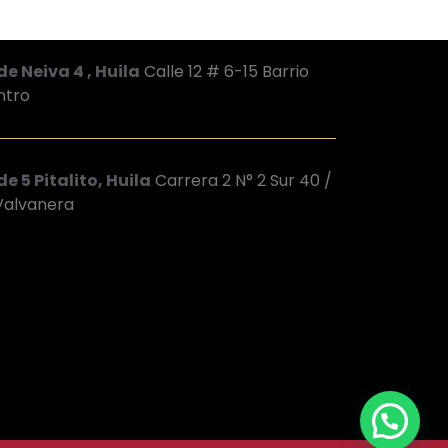
de Neiva 4 , Huila
Calle 12 # 6-15 Barrio
ntro
e 5 Pitalito, Huila
Carrera 2 N° 2 Sur 40 /
 Valvanera