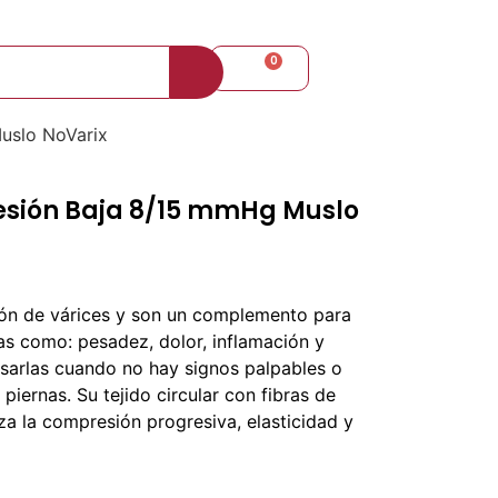
+57 310 8098080
0
$
0
uslo NoVarix
sión Baja 8/15 mmHg Muslo
ión de várices y son un complemento para
nas como: pesadez, dolor, inflamación y
sarlas cuando no hay signos palpables o
s piernas. Su tejido circular con fibras de
za la compresión progresiva, elasticidad y