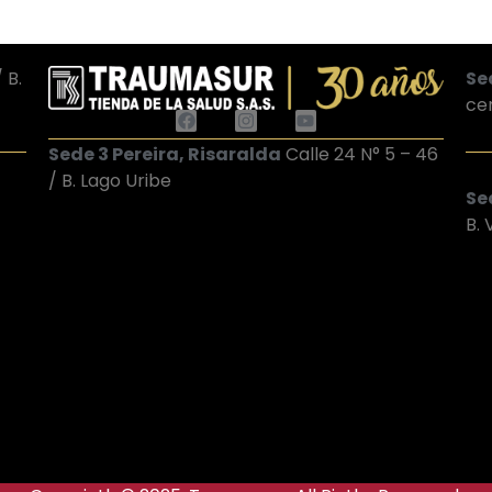
 B.
Se
ce
Sede 3 Pereira, Risaralda
Calle 24 N° 5 – 46
/ B. Lago Uribe
Sed
B.