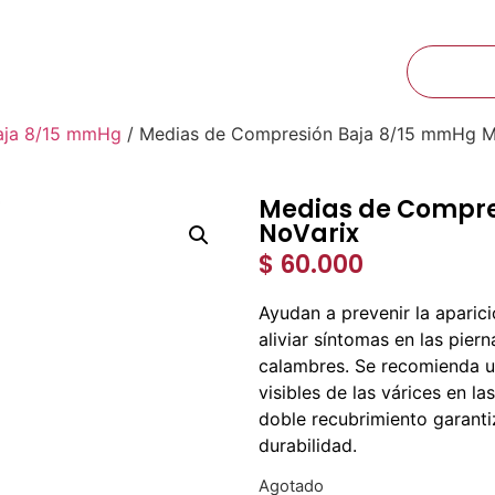
Ibagué, Tolima Calle 60 N° 6A-25
CTOS
NOSOTROS
CONTACTO
aja 8/15 mmHg
/ Medias de Compresión Baja 8/15 mmHg M
Medias de Compre
NoVarix
$
60.000
Ayudan a prevenir la aparic
aliviar síntomas en las pier
calambres. Se recomienda u
visibles de las várices en la
doble recubrimiento garanti
durabilidad.
Agotado