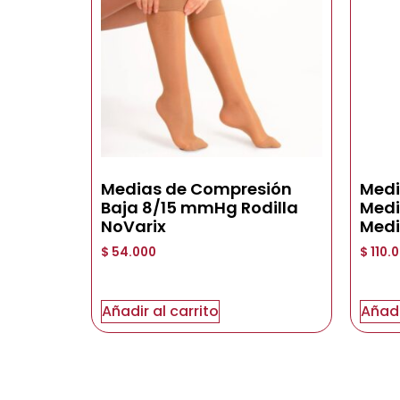
Medias de Compresión
Medi
Baja 8/15 mmHg Rodilla
Medi
NoVarix
Medi
$
54.000
$
110.
Añadir al carrito
Añadi