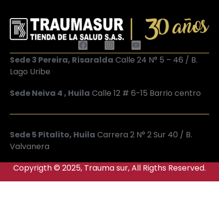
Sede 3 Pereira, Risaralda
Calle 24 N° 5 – 46 / B.
Lago Uribe
Sede Neiva 4 , Huila
Calle 12 # 6-15 Barrio centro
Sede 5 Pitalito, Huila
Carrera 2 N° 2 Sur 40 / B.
Valvanera
Copyrigth © 2025, Trauma sur, All Rigths Reserved.