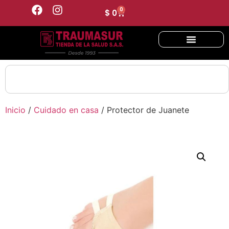
0
$
0
Inicio
/
Cuidado en casa
/ Protector de Juanete