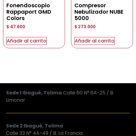
Fonendoscopio
Compresor
Rappaport GMD
Nebulizador NUBE
Colors
5000
$
47.600
$
273.000
Añadir al carrito
Añadir al carrito
Sede 1 Ibagué, Tolima
Calle 60 N° 6A-25 / B.
Limonar
Sede 2 Ibagué, Tolima
Calle 33 N° 4A-49 / B. La Francia