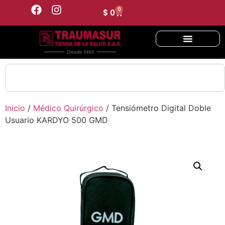
0
$
0
Inicio
/
Médico Quirúrgico
/ Tensiómetro Digital Doble
Usuario KARDYO 500 GMD