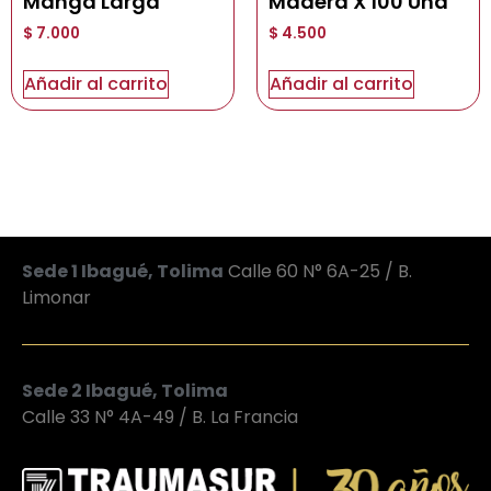
Manga Larga
Madera X 100 Und
$
7.000
$
4.500
Añadir al carrito
Añadir al carrito
Sede 1 Ibagué, Tolima
Calle 60 N° 6A-25 / B.
Limonar
Sede 2 Ibagué, Tolima
Calle 33 N° 4A-49 / B. La Francia