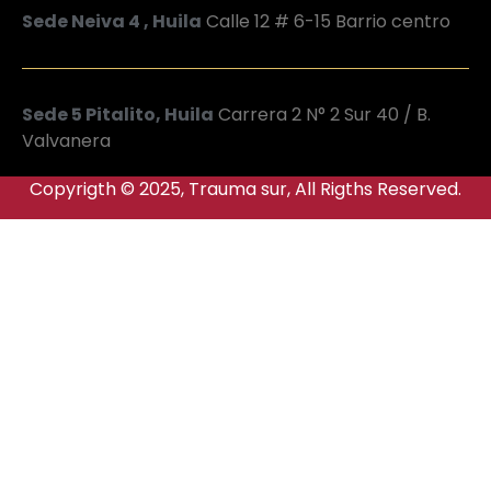
Sede Neiva 4 , Huila
Calle 12 # 6-15 Barrio centro
Sede 5 Pitalito, Huila
Carrera 2 N° 2 Sur 40 / B.
Valvanera
Copyrigth © 2025, Trauma sur, All Rigths Reserved.