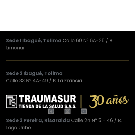
Sede 1 Ibagué, Tolima
Calle 60 N° 6A-25 / B.
Limonar
Sede 2 Ibagué, Tolima
Calle 33 N° 4A-49 / B. La Francia
Sede 3 Pereira, Risaralda
Calle 24 N° 5 – 46 / B.
Lago Uribe