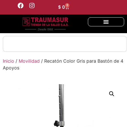
0
$
0
Inicio
/
Movilidad
/ Recatón Color Gris para Bastón de 4
Apoyos